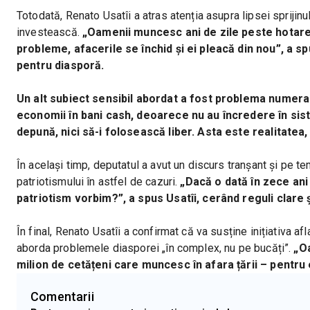
Totodată, Renato Usatîi a atras atenția asupra lipsei sprijin
investească.
 „Oamenii muncesc ani de zile peste hotare,
probleme, afacerile se închid și ei pleacă din nou”, a 
pentru diasporă.
Un alt subiect sensibil abordat a fost problema numeraru
economii în bani cash, deoarece nu au încredere în siste
depună, nici să-i folosească liber. Asta este realitatea, 
În același timp, deputatul a avut un discurs tranșant și pe t
patriotismului în astfel de cazuri. 
„Dacă o dată în zece ani 
patriotism vorbim?”, a spus Usatîi, cerând reguli clare ș
În final, Renato Usatîi a confirmat că va susține inițiativa a
aborda problemele diasporei „în complex, nu pe bucăți”.
 „O
milion de cetățeni care muncesc în afara țării – pentru 
Comentarii