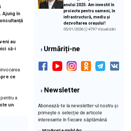
anului 2025: Am investit în
 
proiecte pentru oameni, în
 Ajung în 
infrastructură, mediu și
onsultanță 
dezvoltarea orașului!
05/01/2026
4797
Vizualizări
veni au 
Urmăriți-ne
ci să-i 
invocarea 
spre ce 
Newsletter
pentru a 
ste un 
Abonează-te la newsletter-ul nostru și
primește o selecție de articole
interesante în fiecare săptămână
Introduceți e-mailul dvs.