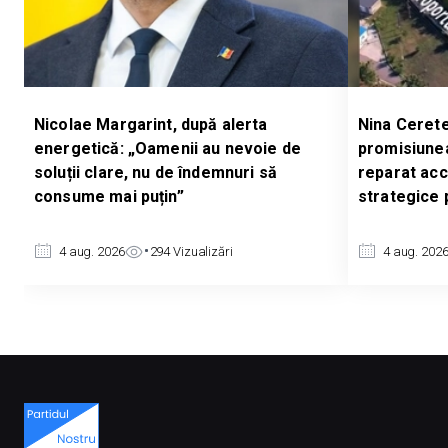
int, după alerta
Nina Cereteu: „Ne-am îndeplini
Oamenii au nevoie de
promisiunea față de pompieri.
nu de îndemnuri să
reparat accesul către două ob
uțin”
strategice pentru oraș”
294
Vizualizări
4 aug. 2026
232
Vizualizări