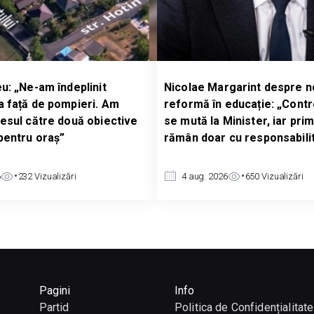
t
Nicolae Margarint despre noua
Cons
 Am
reformă în educație: „Controlul școlilor
anch
iective
se mută la Minister, iar primăriile
afga
rămân doar cu responsabilitățile”
anch
deci
4 aug. 2026
650
Vizualizări
4
Pagini
Info
Partid
Politica de Confidențialitate