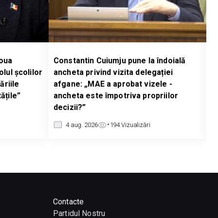
tantin Cuiumju pune la îndoială
Alexandr Berlinschii 
eta privind vizita delegației
Guvernului privind vi
ne: „MAE a aprobat vizele -
administrației taliba
eta este împotriva propriilor
„Aceștia sunt investit
zii?”
invita premierul?”
 aug. 2026
194
Vizualizări
4 aug. 2026
194
Vizu
Contacte
Partidul Nostru