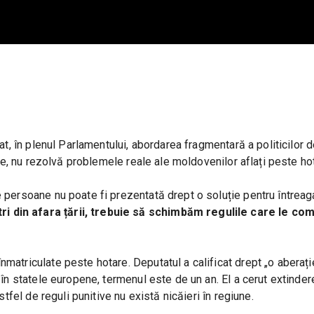
at, în plenul Parlamentului, abordarea fragmentară a politicilor d
ate, nu rezolvă problemele reale ale moldovenilor aflați peste ho
e persoane nu poate fi prezentată drept o soluție pentru întreag
 din afara țării, trebuie să schimbăm regulile care le compl
atriculate peste hotare. Deputatul a calificat drept „o aberație
 în statele europene, termenul este de un an. El a cerut extindere
stfel de reguli punitive nu există nicăieri în regiune.