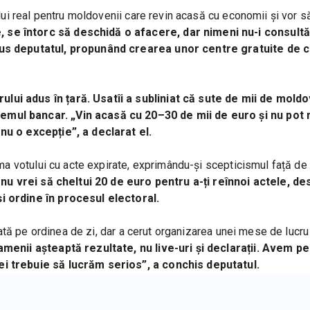
ului real pentru moldovenii care revin acasă cu economii și vor să
 se întorc să deschidă o afacere, dar nimeni nu-i consultă.
spus deputatul, propunând crearea unor centre gratuite de c
lui adus în țară. Usatîi a subliniat că sute de mii de moldo
mul bancar. „Vin acasă cu 20–30 de mii de euro și nu pot ni
nu o excepție”, a declarat el.
ema votului cu acte expirate, exprimându-și scepticismul față de 
nu vrei să cheltui 20 de euro pentru a-ți reînnoi actele, de
i ordine în procesul electoral.
flată pe ordinea de zi, dar a cerut organizarea unei mese de lucru 
amenii așteaptă rezultate, nu live-uri și declarații. Avem pe
ei trebuie să lucrăm serios”, a conchis deputatul.