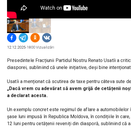
12.12.2025
∙
1800
Vizualizări
Presedintele Fracțiunii Partidul Nostru Renato Usatîi a critic
diasporei, subliniind că unele inițiative, deși bine intențion
Usatîi a menționat că scutirea de taxe pentru câteva sute d
„Dacă vrem cu adevărat să avem grijă de cetățenii noștri
a declarat acesta.
Un exemplu concret este regimul de aflare a automobilelor înm
șase luni impusă în Republica Moldova, în condițiile în care,
12 luni pentru cetățenii reveniți din diasporă, subliniind că a