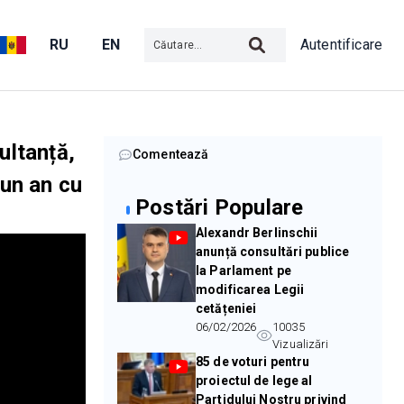
RU
EN
Autentificare
ultanță,
Comentează
 un an cu
Postări Populare
Alexandr Berlinschii
anunță consultări publice
la Parlament pe
modificarea Legii
cetățeniei
06/02/2026
10035
Vizualizări
85 de voturi pentru
proiectul de lege al
Partidului Nostru privind