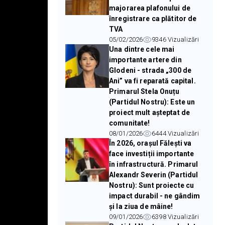
majorarea plafonului de
înregistrare ca plătitor de
TVA
05/02/2026
9346
Vizualizări
Una dintre cele mai
importante artere din
Glodeni - strada „300 de
Ani” va fi reparată capital.
Primarul Stela Onuțu
(Partidul Nostru): Este un
proiect mult așteptat de
comunitate!
08/01/2026
6444
Vizualizări
În 2026, orașul Fălești va
face investiții importante
în infrastructură. Primarul
Alexandr Severin (Partidul
Nostru): Sunt proiecte cu
impact durabil - ne gândim
și la ziua de mâine!
09/01/2026
6398
Vizualizări