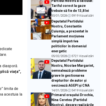
Partidul Nostru a calculat:
Tariful corect la gaze
trebuie să fie de 13,8 lei
30/01/2026
5919
Vizualizări
Deputatul Partidului
Nostru, Constantin
Cuiumju, a prezentat în
Parlament moțiunea
simplă împotriva
politicilor în domeniul
edicate 
energetic
tare.
05/02/2026
5721
Vizualizări
Deputatul Partidului
a diasporă.
Nostru, Nicolae Margarint,
semnalează probleme
ică viața”, 
grave în gestionarea
drepturilor de autor și
sesizează AGEPI și CNA
” limita de 
14/01/2026
5419
Vizualizări
a acestuia la 
Primarul orașului Drochia,
Nina Cereteu (Partidul
Nostru), despre realizările