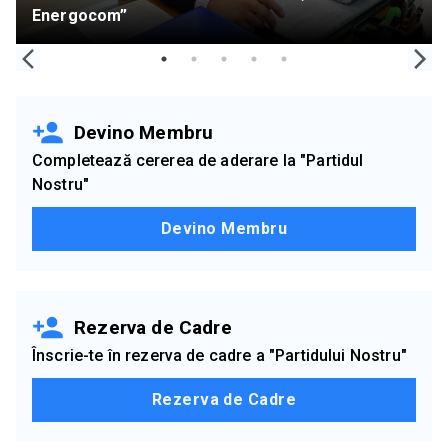
Energocom”
îndemnuri să consume mai puțin”
obiective strategice pentru oraș”
iar primăriile rămân doar cu responsabilitățile”
decizii?”
Devino Membru
Completează cererea de aderare la "Partidul
Nostru"
Devino Membru
Rezerva de Cadre
Înscrie-te în rezerva de cadre a "Partidului Nostru"
Rezerva de Cadre