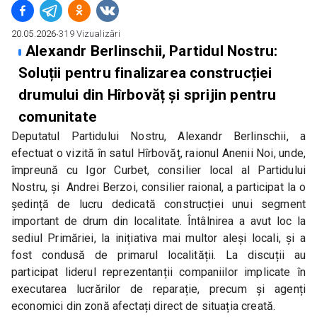
20.05.2026
∙
319
Vizualizări
Alexandr Berlinschii, Partidul Nostru:
Soluții pentru finalizarea construcției
drumului din Hîrbovăț și sprijin pentru
comunitate
Deputatul Partidului Nostru, Alexandr Berlinschii, a 
efectuat o vizită în satul Hîrbovăț, raionul Anenii Noi, unde, 
împreună cu Igor Curbet, consilier local al Partidului 
Nostru, și  Andrei Berzoi, consilier raional, a participat la o 
ședință de lucru dedicată construcției unui segment 
important de drum din localitate. Întâlnirea a avut loc la 
sediul Primăriei, la inițiativa mai multor aleși locali, și a 
fost condusă de primarul localității. La discuții au 
participat liderul reprezentanții companiilor implicate în 
executarea lucrărilor de reparație, precum și agenți 
economici din zonă afectați direct de situația creată.