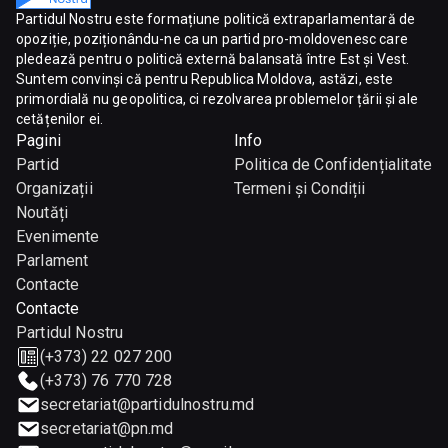
Partidul Nostru este formațiune politică extraparlamentară de
opoziție, poziționându-ne ca un partid pro-moldovenesc care
pledează pentru o politică externă balansată între Est și Vest.
Suntem convinși că pentru Republica Moldova, astăzi, este
primordială nu geopolitica, ci rezolvarea problemelor țării și ale
cetățenilor ei.
Pagini
Info
Partid
Politica de Confidențialitate
Organizații
Termeni și Condiții
Noutăți
Evenimente
Parlament
Contacte
Contacte
Partidul Nostru
(+373) 22 027 200
(+373) 76 770 728
secretariat@partidulnostru.md
secretariat@pn.md