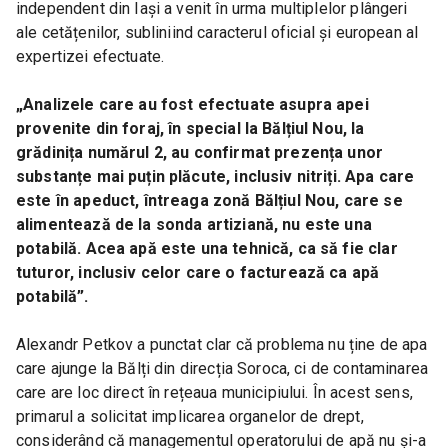
independent din Iași a venit în urma multiplelor plângeri 
ale cetățenilor, subliniind caracterul oficial și european al 
expertizei efectuate.
„Analizele care au fost efectuate asupra apei 
provenite din foraj, în special la Bălțiul Nou, la 
grădinița numărul 2, au confirmat prezența unor 
substanțe mai puțin plăcute, inclusiv nitriți. Apa care 
este în apeduct, întreaga zonă Bălțiul Nou, care se 
alimentează de la sonda artiziană, nu este una 
potabilă. Acea apă este una tehnică, ca să fie clar 
tuturor, inclusiv celor care o facturează ca apă 
potabilă”.
Alexandr Petkov a punctat clar că problema nu ține de apa 
care ajunge la Bălți din direcția Soroca, ci de contaminarea 
care are loc direct în rețeaua municipiului. În acest sens, 
primarul a solicitat implicarea organelor de drept, 
considerând că managementul operatorului de apă nu și-a 