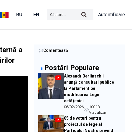
RU
EN
Autentificare
ternă a
Comentează
rilor
Postări Populare
Alexandr Berlinschii
anunță consultări publice
la Parlament pe
modificarea Legii
cetățeniei
06/02/2026
10018
Vizualizări
85 de voturi pentru
proiectul de lege al
Partidului Nostru privind