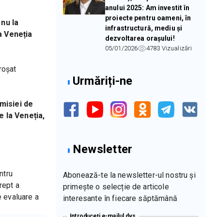
anului 2025: Am investit în
proiecte pentru oameni, în
nu la 
infrastructură, mediu și
 Veneția 
dezvoltarea orașului!
05/01/2026
4783
Vizualizări
oșat 
Urmăriți-ne
misiei de 
 la Veneția, 
Newsletter
tru 
Abonează-te la newsletter-ul nostru și
ept a 
primește o selecție de articole
 evaluare a 
interesante în fiecare săptămână
Introduceți e-mailul dvs.