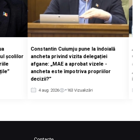
ntin Cuiumju pune la îndoială
Alexandr Berlinschii ce
a privind vizita delegației
Guvernului privind vizi
: „MAE a aprobat vizele -
administrației talibane
a este împotriva propriilor
„Aceștia sunt investitor
?”
invita premierul?”
g. 2026
163
Vizualizări
4 aug. 2026
158
Vizual
Contacte