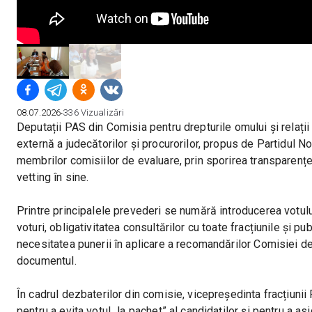
08.07.2026
∙
336
Vizualizări
Deputații PAS din Comisia pentru drepturile omului și relații 
externă a judecătorilor și procurorilor, propus de Partidul No
membrilor comisiilor de evaluare, prin sporirea transparenței
vetting în sine.
Printre principalele prevederi se numără introducerea votului
voturi, obligativitatea consultărilor cu toate fracțiunile și pu
necesitatea punerii în aplicare a recomandărilor Comisiei de
documentul.
În cadrul dezbaterilor din comisie, vicepreședinta fracțiunii P
pentru a evita votul „la pachet” al candidaților și pentru a asi