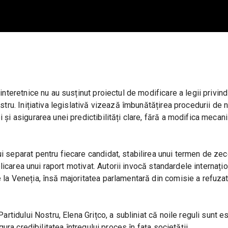
interetnice nu au susținut proiectul de modificare a legii privind
stru. Inițiativa legislativă vizează îmbunătățirea procedurii de n
 și asigurarea unei predictibilități clare, fără a modifica mecan
 separat pentru fiecare candidat, stabilirea unui termen de zece 
blicarea unui raport motivat. Autorii invocă standardele internațion
 la Veneția, însă majoritatea parlamentară din comisie a refuzat
artidului Nostru, Elena Grițco, a subliniat că noile reguli sunt es
gura credibilitatea întregului proces în fața societății.