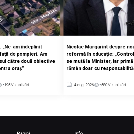
Nicolae Margarint despre noua
Consta
Am
reformă în educație: „Controlul școlilor
anchet
ctive
se mută la Minister, iar primăriile
afgane
rămân doar cu responsabilitățile”
anchet
decizii
4 aug. 2026
580
Vizualizări
4 au
Pagini
Info