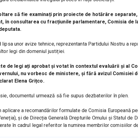
oltare să fie examinați prin proiecte de hotărâre separate, 
, în consultarea cu fracțiunile parlamentare, Comisia de la
deputata.
ind lipsa unor avize tehnice, reprezentanta Partidului Nostru a repr
tor legi din domeniul justiției.
 de legi ați aprobat și votat în contextul evaluării și al Co
ernului, nu vorbesc de ministere, și fără avizul Comisiei de
clarat Elena Grițco.
misie, documentul urmează să fie supus dezbaterilor în plen.
 în aplicare a recomandărilor formulate de Comisia Europeană pen
neția), și de Direcția Generală Drepturile Omului și Statul de Dr
erate în cadrul legal referitor la numirea membrilor comisiilor de