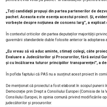
„Toți candidații propuși din partea partenerilor de dezv
pachet. Aceasta este esența acestui proiect. Și, evident
vorbește despre noțiunea de consens larg”, a explicat 
În contextul criticilor din partea deputaților majorității priv
guvernării standardele duble folosite anterior la adoptarea al
„Eu vreau să vă aduc aminte, stimați colegi, câte proiecte
Evaluare a Judecătorilor și Procurorilor, fără avizul Guv
și cu încălcarea tuturor principiilor transparenței”, a de
În pofida faptului că PAS nu a susținut acest proiect în co
De menționat că proiectul a fost elaborat în scopul punerii
Democrație prin Drept a Consiliului Europei (Comisia de la Ve
Consiliului Europei, în opinia comună privind modificările op
judecătorilor și procurorilor.