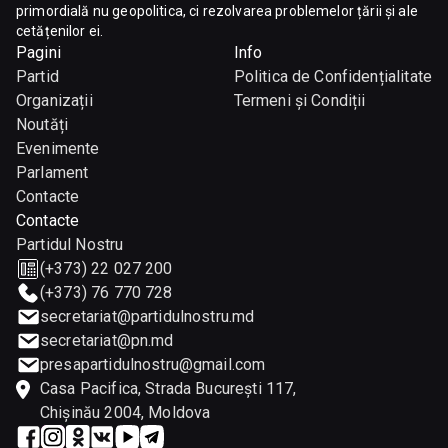
primordială nu geopolitica, ci rezolvarea problemelor țării și ale
cetățenilor ei.
Pagini
Info
Partid
Politica de Confidențialitate
Organizații
Termeni și Condiții
Noutăți
Evenimente
Parlament
Contacte
Contacte
Partidul Nostru
(+373) 22 027 200
(+373) 76 770 728
secretariat@partidulnostru.md
secretariat@pn.md
presapartidulnostru@gmail.com
Casa Pacifica, Strada București 117,
Chişinău 2004, Moldova