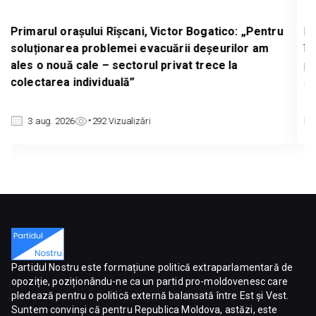
 Bogatico: „Pentru
Deputatul Partidului Nostru, Serghei 
 deșeurilor am
înregistrat un proiect de lege care 
t trece la
prelungirea licențierii importurilor de
scopul protejării producătorilor auto
3 aug. 2026
675
Vizualizări
Partidul Nostru este formațiune politică extraparlamentară de
opoziție, poziționându-ne ca un partid pro-moldovenesc care
pledează pentru o politică externă balansată între Est și Vest.
Suntem convinși că pentru Republica Moldova, astăzi, este