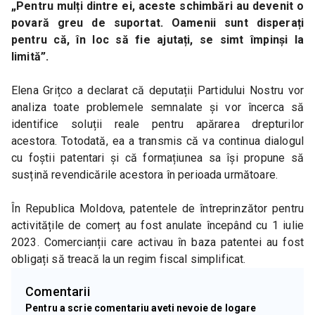
„Pentru mulți dintre ei, aceste schimbări au devenit o 
povară greu de suportat. Oamenii sunt disperați 
pentru că, în loc să fie ajutați, se simt împinși la 
limită”.
Elena Grițco a declarat că deputații Partidului Nostru vor 
analiza toate problemele semnalate și vor încerca să 
identifice soluții reale pentru apărarea drepturilor 
acestora. Totodată, ea a transmis că va continua dialogul 
cu foștii patentari și că formațiunea sa își propune să 
susțină revendicările acestora în perioada următoare.
În Republica Moldova, patentele de întreprinzător pentru 
activitățile de comerț au fost anulate începând cu 1 iulie 
2023. Comercianții care activau în baza patentei au fost 
obligați să treacă la un regim fiscal simplificat.
Comentarii
Pentru a scrie comentariu aveti nevoie de logare