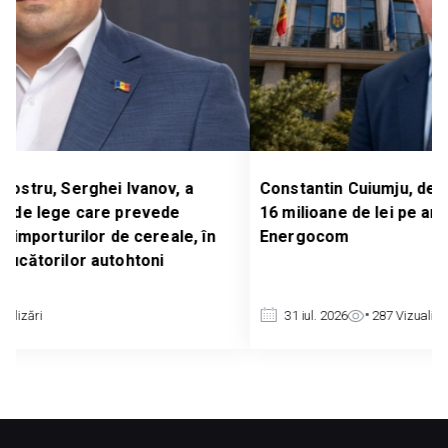
a
Constantin Cuiumju, deputat Partidul Nostru: Pes
16 milioane de lei pe an pentru chiriile ANRE și
, în
Energocom
31 iul. 2026
287
Vizualizări