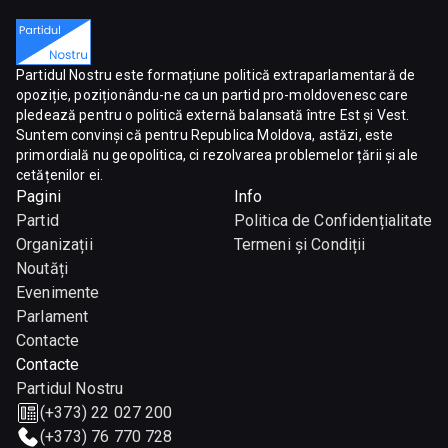
Partidul Nostru este formațiune politică extraparlamentară de
opoziție, poziționându-ne ca un partid pro-moldovenesc care
pledează pentru o politică externă balansată între Est și Vest.
Suntem convinși că pentru Republica Moldova, astăzi, este
primordială nu geopolitica, ci rezolvarea problemelor țării și ale
cetățenilor ei.
Pagini
Info
Partid
Politica de Confidențialitate
Organizații
Termeni și Condiții
Noutăți
Evenimente
Parlament
Contacte
Contacte
Partidul Nostru
(+373) 22 027 200
(+373) 76 770 728