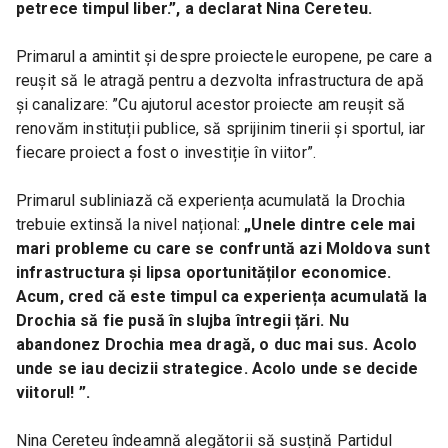
petrece timpul liber.”, a declarat Nina Cereteu.
Primarul a amintit și despre proiectele europene, pe care a 
reușit să le atragă pentru a dezvolta infrastructura de apă 
și canalizare: ”Cu ajutorul acestor proiecte am reușit să 
renovăm instituții publice, să sprijinim tinerii și sportul, iar 
fiecare proiect a fost o investiție în viitor”.
Primarul subliniază că experiența acumulată la Drochia 
trebuie extinsă la nivel național: 
„Unele dintre cele mai 
mari probleme cu care se confruntă azi Moldova sunt 
infrastructura și lipsa oportunităților economice. 
Acum, cred că este timpul ca experiența acumulată la 
Drochia să fie pusă în slujba întregii țări. Nu 
abandonez Drochia mea dragă, o duc mai sus. Acolo 
unde se iau decizii strategice. Acolo unde se decide 
viitorul! ”.
Nina Cereteu îndeamnă alegătorii să susțină Partidul 