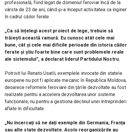
profesională, fiind legat de domeniul feroviar încă de la 
vârsta de 23 de ani, când și-a început activitatea ca inginer 
în cadrul căilor ferate.
„Ca să înțelegi acest proiect de lege, trebuie să 
trăiești această ramură. Eu cunosc atât cele mai 
bune, cât și cele mai dificile perioade din istoria căilor 
ferate și știu foarte bine care sunt problemele reale 
ale sistemului”, a declarat liderul Partidului Nostru.
Potrivit lui Renato Usatîi, exemplele invocate din statele 
europene nu pot fi aplicate mecanic în Republica Moldova, 
deoarece reformele feroviare din țările dezvoltate au fost 
realizate pentru a accelera dezvoltarea unor sisteme 
funcționale, nu pentru a gestiona declinul unei întreprinderi 
aflate în dificultate.
„Nu încercați să ne dați exemple din Germania, Franța 
sau alte state dezvoltate. Acolo reorganizările au 