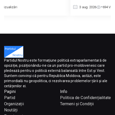
3 aug. 2026
694
Vizualizări
Partidul Nostru este formațiune politică extraparlamentară de
opoziție, poziționându-ne ca un partid pro-moldovenesc care
pledează pentru o politică externă balansată între Est și Vest.
Suntem convinși că pentru Republica Moldova, astăzi, este
primordială nu geopolitica, ci rezolvarea problemelor țării și ale
cetățenilor ei.
Pagini
Info
Partid
Politica de Confidențialitate
Organizații
Termeni și Condiții
Noutăți