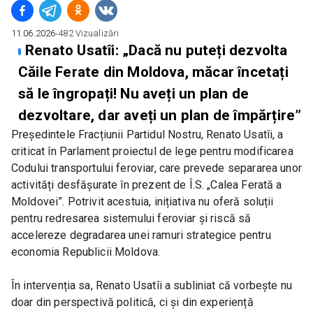
11.06.2026
∙
482
Vizualizări
Renato Usatîi: „Dacă nu puteți dezvolta
Căile Ferate din Moldova, măcar încetați
să le îngropați! Nu aveți un plan de
dezvoltare, dar aveți un plan de împărțire”
Președintele Fracțiunii Partidul Nostru, Renato Usatîi, a 
criticat în Parlament proiectul de lege pentru modificarea 
Codului transportului feroviar, care prevede separarea unor 
activități desfășurate în prezent de Î.S. „Calea Ferată a 
Moldovei”. Potrivit acestuia, inițiativa nu oferă soluții 
pentru redresarea sistemului feroviar și riscă să 
accelereze degradarea unei ramuri strategice pentru 
economia Republicii Moldova.
În intervenția sa, Renato Usatîi a subliniat că vorbește nu 
doar din perspectivă politică, ci și din experiență 