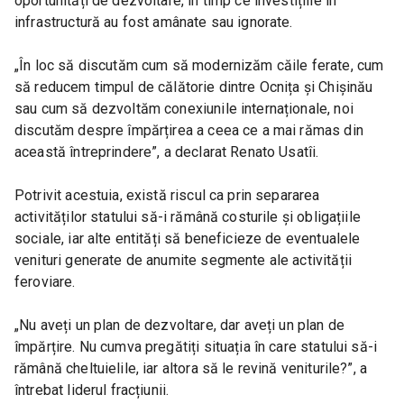
oportunități de dezvoltare, în timp ce investițiile în 
infrastructură au fost amânate sau ignorate.
„În loc să discutăm cum să modernizăm căile ferate, cum 
să reducem timpul de călătorie dintre Ocnița și Chișinău 
sau cum să dezvoltăm conexiunile internaționale, noi 
discutăm despre împărțirea a ceea ce a mai rămas din 
această întreprindere”, a declarat Renato Usatîi.
Potrivit acestuia, există riscul ca prin separarea 
activităților statului să-i rămână costurile și obligațiile 
sociale, iar alte entități să beneficieze de eventualele 
venituri generate de anumite segmente ale activității 
feroviare.
„Nu aveți un plan de dezvoltare, dar aveți un plan de 
împărțire. Nu cumva pregătiți situația în care statului să-i 
rămână cheltuielile, iar altora să le revină veniturile?”, a 
întrebat liderul fracțiunii.