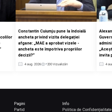
Constantin Cuiumju pune la îndoială
Alexand
colilor
ancheta privind vizita delegației
Guvernu
e
afgane: „MAE a aprobat vizele -
admini
”
ancheta este împotriva propriilor
„Acești
decizii?”
invita
4 aug. 2026
200
Vizualizări
4 au
Pagini
Info
Partid
Politica de Confidențialitate