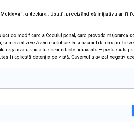
oldova”, a declarat Usatîi, precizând că inițiativa ar fi fo
oiect de modificare a Codului penal, care prevede majorarea se
 comercializează sau contribuie la consumul de droguri. În caz
minale organizate sau alte circumstanțe agravante — pedepsele pr
putea fi aplicată detenția pe viață. Guvernul a avizat negativ ace