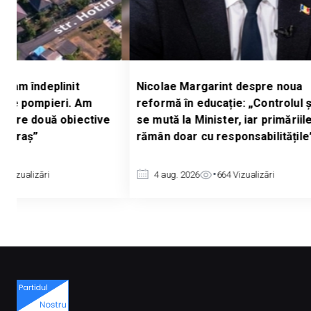
e-am îndeplinit
Nicolae Margarint despre noua
ă de pompieri. Am
reformă în educație: „Controlul ș
către două obiective
se mută la Minister, iar primăriil
u oraș”
rămân doar cu responsabilitățile
54
Vizualizări
4 aug. 2026
664
Vizualizări