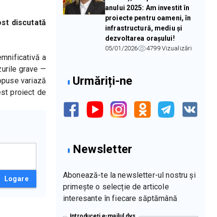
anului 2025: Am investit în
proiecte pentru oameni, în
st discutată 
infrastructură, mediu și
dezvoltarea orașului!
05/01/2026
4799
Vizualizări
mnificativă a 
urile grave — 
Urmăriți-ne
opuse variază 
st proiect de 
Newsletter
Abonează-te la newsletter-ul nostru și
Logare
primește o selecție de articole
interesante în fiecare săptămână
Introduceți e-mailul dvs.