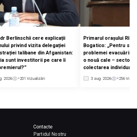
r Berlinschii cere explicații
Primarul orașului Rîșca
lui privind vizita delegației
Bogatico: „Pentru solu
strației talibane din Afganistan:
problemei evacuării de
a sunt investitorii pe care îi
o nouă cale – sectorul 
 premierul?”
colectarea individuală
g. 2026
201
Vizualizări
3 aug. 2026
256
Vizuali
Contacte
Partidul Nostru