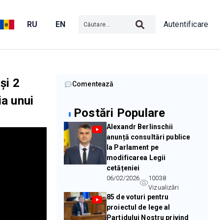
RU
EN
Autentificare
și 2
Comentează
ia unui
Postări Populare
Alexandr Berlinschii
anunță consultări publice
la Parlament pe
modificarea Legii
cetățeniei
06/02/2026
10038
Vizualizări
85 de voturi pentru
proiectul de lege al
Partidului Nostru privind