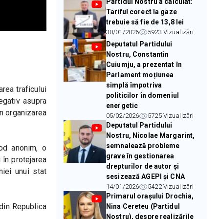
Partidul Nostru a calculat:
Tariful corect la gaze
trebuie să fie de 13,8 lei
30/01/2026
5923
Vizualizări
Deputatul Partidului
Nostru, Constantin
Cuiumju, a prezentat în
Parlament moțiunea
simplă împotriva
ea traficului 
politicilor în domeniul
egativ asupra 
energetic
în organizarea 
05/02/2026
5725
Vizualizări
Deputatul Partidului
Nostru, Nicolae Margarint,
semnalează probleme
od anonim, o 
grave în gestionarea
în protejarea 
drepturilor de autor și
ei unui stat 
sesizează AGEPI și CNA
14/01/2026
5422
Vizualizări
Primarul orașului Drochia,
din Republica 
Nina Cereteu (Partidul
Nostru), despre realizările