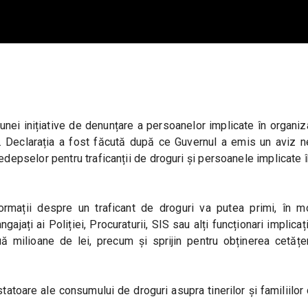
unei inițiative de denunțare a persoanelor implicate în organizar
le. Declarația a fost făcută după ce Guvernul a emis un aviz n
 pedepselor pentru traficanții de droguri și persoanele implicate 
nformații despre un traficant de droguri va putea primi, în m
ați ai Poliției, Procuraturii, SIS sau alți funcționari implicați 
milioane de lei, precum și sprijin pentru obținerea cetățeni
tatoare ale consumului de droguri asupra tinerilor și familiilor 