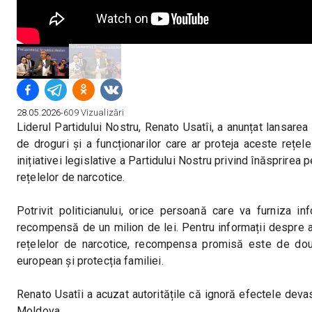
28.05.2026
∙
609
Vizualizări
Liderul Partidului Nostru, Renato Usatîi, a anunțat lansarea 
de droguri și a funcționarilor care ar proteja aceste rețe
inițiativei legislative a Partidului Nostru privind înăsprirea
rețelelor de narcotice.
Potrivit politicianului, orice persoană care va furniza i
recompensă de un milion de lei. Pentru informații despre angaj
rețelelor de narcotice, recompensa promisă este de două 
european și protecția familiei.
Renato Usatîi a acuzat autoritățile că ignoră efectele devas
Moldova.