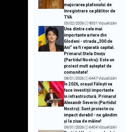
majorarea plafonului de
înregistrare ca plătitor de
TVA
05/02/2026
9351
Vizualizări
Una dintre cele mai
importante artere din
Glodeni - strada „300 de
Ani” va fi reparată capital.
Primarul Stela Onuțu
(Partidul Nostru): Este un
proiect mult așteptat de
comunitate!
08/01/2026
6447
Vizualizări
În 2026, orașul Fălești va
face investiții importante
în infrastructură. Primarul
Alexandr Severin (Partidul
Nostru): Sunt proiecte cu
impact durabil - ne gândim
și la ziua de mâine!
09/01/2026
6404
Vizualizări