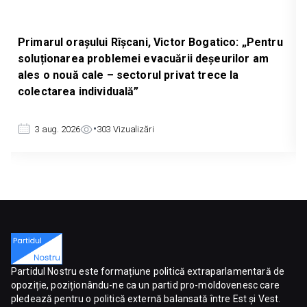
or Bogatico: „Pentru
Deputatul Partidului Nostru, Serghe
rii deșeurilor am
înregistrat un proiect de lege car
vat trece la
prelungirea licențierii importurilor 
scopul protejării producătorilor au
3 aug. 2026
693
Vizualizări
Partidul Nostru este formațiune politică extraparlamentară de
opoziție, poziționându-ne ca un partid pro-moldovenesc care
pledează pentru o politică externă balansată între Est și Vest.