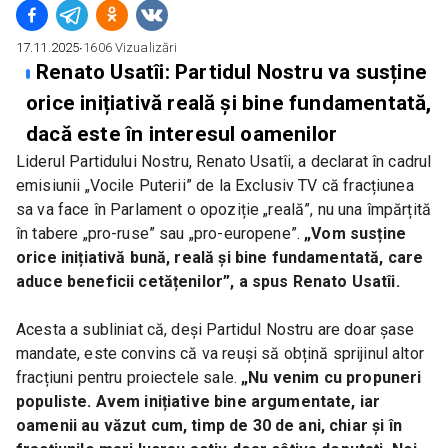
17.11.2025
∙
1606
Vizualizări
Renato Usatîi: Partidul Nostru va susține
orice inițiativă reală și bine fundamentată,
dacă este în interesul oamenilor
Liderul Partidului Nostru, Renato Usatîi, a declarat în cadrul 
emisiunii „Vocile Puterii” de la Exclusiv TV că fracțiunea 
sa va face în Parlament o opoziție „reală”, nu una împărțită 
în tabere „pro-ruse” sau „pro-europene”. 
„Vom susține 
orice inițiativă bună, reală și bine fundamentată, care 
aduce beneficii cetățenilor”, a spus Renato Usatîi.
Acesta a subliniat că, deși Partidul Nostru are doar șase 
mandate, este convins că va reuși să obțină sprijinul altor 
fracțiuni pentru proiectele sale. 
„Nu venim cu propuneri 
populiste. Avem inițiative bine argumentate, iar 
oamenii au văzut cum, timp de 30 de ani, chiar și în 