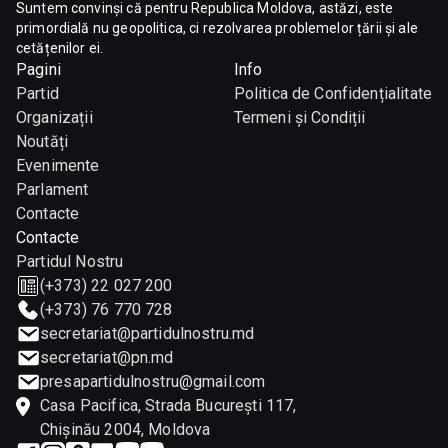
Suntem convinși că pentru Republica Moldova, astăzi, este
primordială nu geopolitica, ci rezolvarea problemelor țării și ale
cetățenilor ei.
Pagini
Info
Partid
Politica de Confidențialitate
Organizații
Termeni și Condiții
Noutăți
Evenimente
Parlament
Contacte
Contacte
Partidul Nostru
(+373) 22 027 200
(+373) 76 770 728
secretariat@partidulnostru.md
secretariat@pn.md
presapartidulnostru@gmail.com
Casa Pacifica, Strada București 117,
Chişinău 2004, Moldova