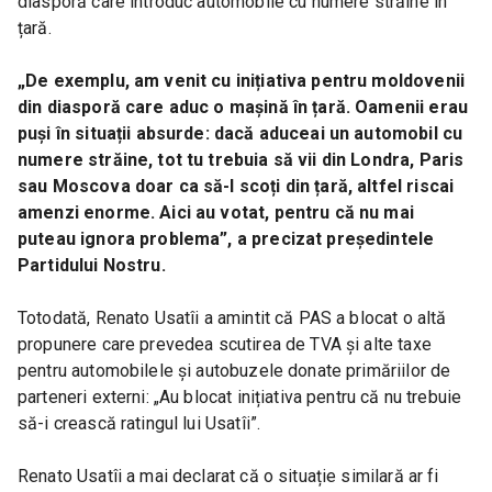
diasporă care introduc automobile cu numere străine în 
țară.
„De exemplu, am venit cu inițiativa pentru moldovenii 
din diasporă care aduc o mașină în țară. Oamenii erau 
puși în situații absurde: dacă aduceai un automobil cu 
numere străine, tot tu trebuia să vii din Londra, Paris 
sau Moscova doar ca să-l scoți din țară, altfel riscai 
amenzi enorme. Aici au votat, pentru că nu mai 
puteau ignora problema”, a precizat președintele 
Partidului Nostru.
Totodată, Renato Usatîi a amintit că PAS a blocat o altă 
propunere care prevedea scutirea de TVA și alte taxe 
pentru automobilele și autobuzele donate primăriilor de 
parteneri externi: „Au blocat inițiativa pentru că nu trebuie 
să-i crească ratingul lui Usatîi”.
Renato Usatîi a mai declarat că o situație similară ar fi 