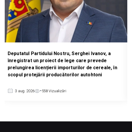
vanov, a
Constantin Cuiumju, deputat Partidul Nost
revede
16 milioane de lei pe an pentru chiriile ANR
cereale, în
Energocom
toni
31 iul. 2026
274
Vizualizări