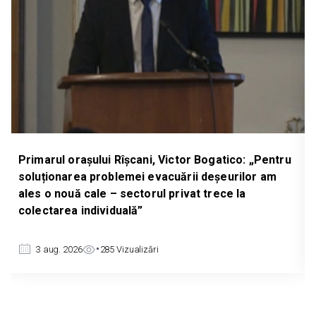
tico: „Pentru
Deputatul Partidului Nostru, Serghei Ivano
urilor am
înregistrat un proiect de lege care preve
e la
prelungirea licențierii importurilor de cere
scopul protejării producătorilor autohtoni
3 aug. 2026
662
Vizualizări